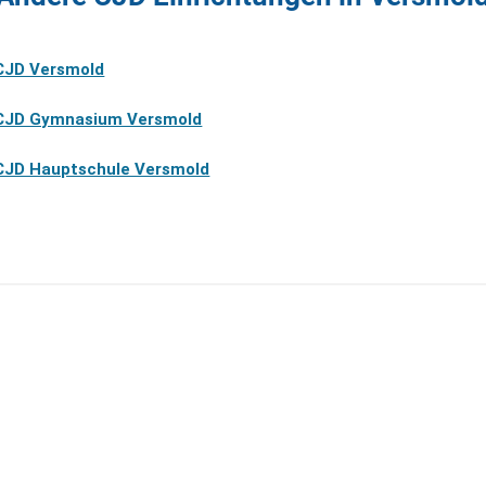
CJD Versmold
CJD Gymnasium Versmold
CJD Hauptschule Versmold